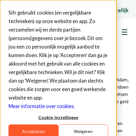
Privé
Zakelijk
Sifr gebruikt cookies (en vergelijkbare
technieken) op onze website en app. Zo
verzamelen wij en derde partijen
☰
(persoons)gegevens over je bezoek. Dit om
jou een zo persoonlijk mogelijk aanbod te
kunnen doen. Klik je op ‘Accepteren’ dan ga je
< Home
akkoord met het gebruik van alle cookies en
Ons
Sharia Ethical Board
vergelijkbare technieken. Wil je dit niet? Klik
Ons Sharia Ethical Board, onder leiding van Mufti Faraz Adam,
dan op ‘Weigeren’. We plaatsen dan slechts
ziet erop toe dat al onze producten en investeringen voldoen
cookies die zorgen voor een goed werkende
aan islamitische principes. Onafhankelijke geleerden toetsen
website en app.
vóór lancering en doorlopend, zodat jij zeker weet dat je geld
Meer informatie over cookies.
eerlijk en verantwoord wordt beheerd.
Cookie-instellingen
Mufti Faraz Adam is een in het VK gevestigde geleerde en
adviseur op het snijvlak van islamitische jurisprudentie en
Accepteren
Weigeren